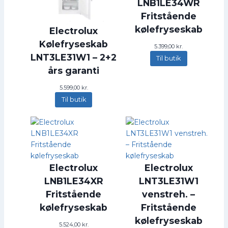
LNB1LE34WR
Fritstående
kølefryseskab
Electrolux
Kølefryseskab
5.399,00
kr.
LNT3LE31W1 – 2+2
Til butik
års garanti
5.599,00
kr.
Til butik
Electrolux
Electrolux
LNB1LE34XR
LNT3LE31W1
Fritstående
venstreh. –
kølefryseskab
Fritstående
kølefryseskab
5.524,00
kr.