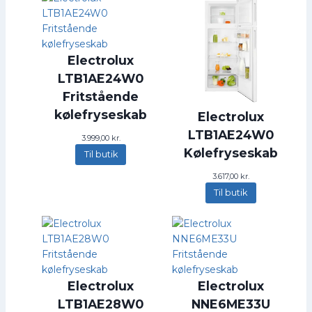
Electrolux
LTB1AE24W0
Fritstående
kølefryseskab
Electrolux
LTB1AE24W0
3.999,00
kr.
Kølefryseskab
Til butik
3.617,00
kr.
Til butik
Electrolux
Electrolux
LTB1AE28W0
NNE6ME33U