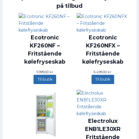
på tilbud
Ecotronic
Ecotronic
KF260NF –
KF260NFX –
Fritstående
Fritstående
kølefryseskab
kølefryseskab
5.999,00
kr.
6.499,00
kr.
Til butik
Til butik
Electrolux
ENB1LE30XR
Fritstående