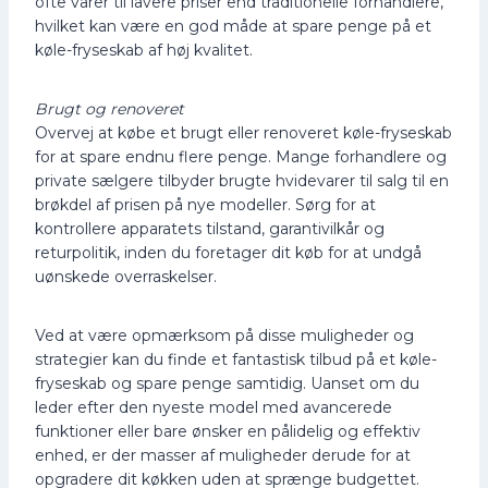
ofte varer til lavere priser end traditionelle forhandlere,
hvilket kan være en god måde at spare penge på et
køle-fryseskab af høj kvalitet.
Brugt og renoveret
Overvej at købe et brugt eller renoveret køle-fryseskab
for at spare endnu flere penge. Mange forhandlere og
private sælgere tilbyder brugte hvidevarer til salg til en
brøkdel af prisen på nye modeller. Sørg for at
kontrollere apparatets tilstand, garantivilkår og
returpolitik, inden du foretager dit køb for at undgå
uønskede overraskelser.
Ved at være opmærksom på disse muligheder og
strategier kan du finde et fantastisk tilbud på et køle-
fryseskab og spare penge samtidig. Uanset om du
leder efter den nyeste model med avancerede
funktioner eller bare ønsker en pålidelig og effektiv
enhed, er der masser af muligheder derude for at
opgradere dit køkken uden at sprænge budgettet.