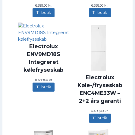
6.899,00
kr.
6.358,00
kr.
Til butik
Til butik
Electrolux
ENV9MD18S
Integreret
kølefryseskab
Electrolux
11.499,00
kr.
Køle-/fryseskab
Til butik
ENC4ME33W –
2+2 års garanti
6.499,00
kr.
Til butik