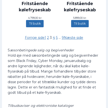
Fritstående
Fritstående
kølefryseskab
kølefryseskab
4.799,00
kr.
5.899,00
kr.
Til butik
Til butik
Forrige side
1
2
3
4
5
…
9
Næste side
S
æsonbetingede salg og begivenheder
Hold øje med sæsonbetingede salg og begivenheder
som Black Friday, Cyber Monday, januarudsalg og
andre lignende lejligheder, når du skal købe køle-
fryseskab på tilbud. Mange forhandlere tilbyder store
rabatter på hvidevarer, herunder køle-fryseskabe, i
disse perioder for at tiltrække kunder og rydde deres
lagre. Dette er en fantastisk mulighed for at finde et
godt tilbud på et køle-fryseskab.
Tilbudsaviser og elektroniske kataloger