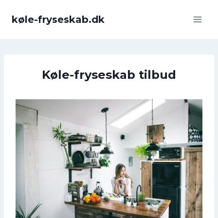
Fortsæt
til
køle-fryseskab.dk
indhold
Køle-fryseskab tilbud