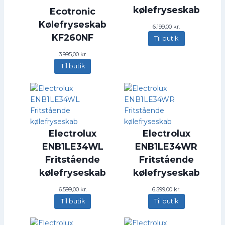
kølefryseskab
Ecotronic
Kølefryseskab
6.199,00
kr.
KF260NF
Til butik
3.995,00
kr.
Til butik
Electrolux
Electrolux
ENB1LE34WL
ENB1LE34WR
Fritstående
Fritstående
kølefryseskab
kølefryseskab
6.599,00
kr.
6.599,00
kr.
Til butik
Til butik