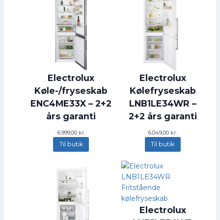
Electrolux
Electrolux
Køle-/fryseskab
Kølefryseskab
ENC4ME33X – 2+2
LNB1LE34WR –
års garanti
2+2 års garanti
6.999,00
kr.
6.049,00
kr.
Til butik
Til butik
Electrolux